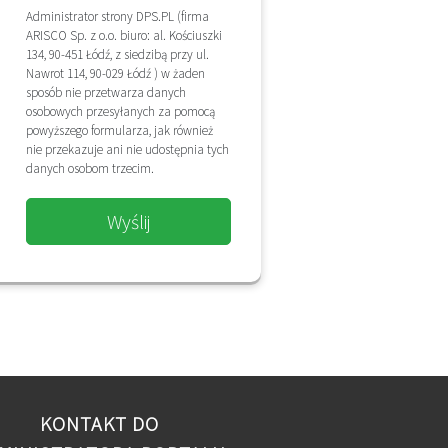
Administrator strony DPS.PL (firma
ARISCO Sp. z o.o. biuro: al. Kościuszki
134, 90-451 Łódź, z siedzibą przy ul.
Nawrot 114, 90-029 Łódź ) w żaden
sposób nie przetwarza danych
osobowych przesyłanych za pomocą
powyższego formularza, jak również
nie przekazuje ani nie udostępnia tych
danych osobom trzecim.
Wyślij
KONTAKT DO