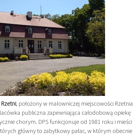
Rzetni
, położony w malowniczej miejscowości Rzetnia
 placówka publiczna zapewniająca całodobową opiekę
znie chorym. DPS funkcjonuje od 1981 roku i mieści
których główny to zabytkowy pałac, w którym obecnie