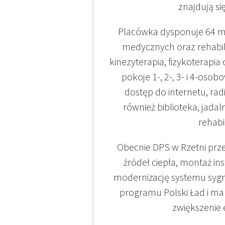
znajdują si
Placówka dysponuje 64 mie
medycznych oraz rehabili
kinezyterapia, fizykoterapia
pokoje 1-, 2-, 3- i 4-oso
dostęp do internetu, radi
również biblioteka, jadal
rehabi
Obecnie DPS w Rzetni prz
źródeł ciepła, montaż ins
modernizację systemu sygna
programu Polski Ład i m
zwiększenie