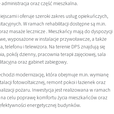
ę administracja oraz część mieszkalna.
jscami i oferuje szeroki zakres usług opiekuńczych,
tacyjnych. W ramach rehabilitacji dostępne są m.in.
 oraz masaże lecznicze . Mieszkańcy mają do dyspozycji
bowe, wyposażone w instalacje przywoławcze, a także
a, telefonu i telewizora. Na terenie DPS znajdują się
nia, pokój dzienny, pracownia terapii zajęciowej, sala
litacyjna oraz gabinet zabiegowy.
echodzi modernizację, która obejmuje m.in. wymianę
talacji fotowoltaicznej, remont pokoi i łazienek oraz
lizacji pożaru. Inwestycja jest realizowana w ramach
a na celu poprawę komfortu życia mieszkańców oraz
 efektywności energetycznej budynków.