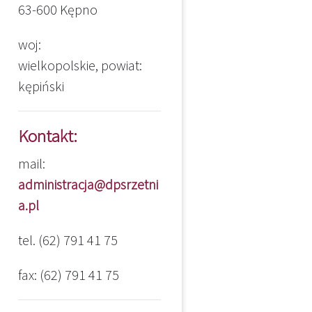
63-600 Kępno
woj:
wielkopolskie, powiat:
kępiński
Kontakt:
mail:
administracja@dpsrzetni
a.pl
tel. (62) 791 41 75
fax: (62) 791 41 75