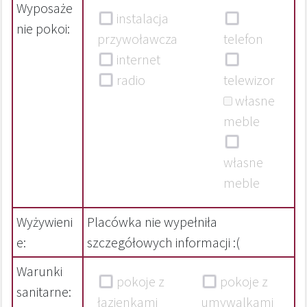
Wyposaże
instalacja
nie pokoi:
przywoławcza
telefon
internet
radio
telewizor
własne
meble
własne
meble
Wyżywieni
Placówka nie wypełniła
e:
szczegółowych informacji :(
Warunki
pokoje z
pokoje z
sanitarne:
łazienkami
umywalkami