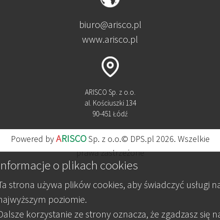
biuro@arisco.pl
www.arisco.pl
ARISCO Sp. z o.o.
al. Kościuszki 134
90-451 Łódź
A
RISCO
Powered by
Sp. z o.o.© DPS.pl 2026. Wszelkie
prawa zastrzeżone
Informacje o plikach cookies
Ta strona używa plików cookies, aby świadczyć usługi n
najwyższym poziomie.
Dalsze korzystanie ze strony oznacza, że zgadzasz się n