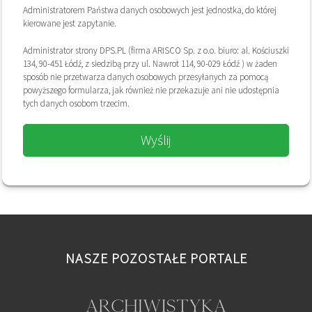
Administratorem Państwa danych osobowych jest jednostka, do której
kierowane jest zapytanie.
Administrator strony DPS.PL (firma ARISCO Sp. z o.o. biuro: al. Kościuszki
134, 90-451 Łódź, z siedzibą przy ul. Nawrot 114, 90-029 Łódź ) w żaden
sposób nie przetwarza danych osobowych przesyłanych za pomocą
powyższego formularza, jak również nie przekazuje ani nie udostępnia
tych danych osobom trzecim.
Wyślij
NASZE POZOSTAŁE PORTALE