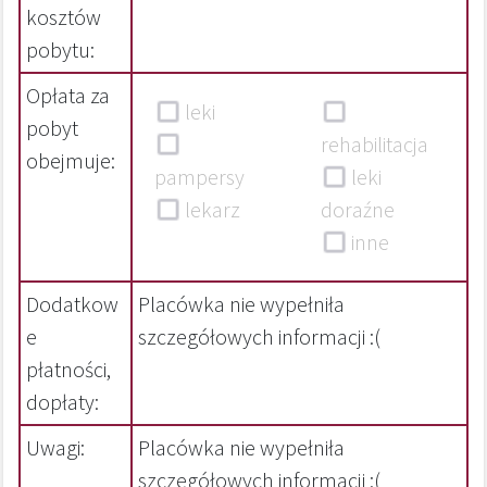
kosztów
pobytu:
Opłata za
leki
pobyt
rehabilitacja
obejmuje:
pampersy
leki
lekarz
doraźne
inne
Dodatkow
Placówka nie wypełniła
e
szczegółowych informacji :(
płatności,
dopłaty:
Uwagi:
Placówka nie wypełniła
szczegółowych informacji :(