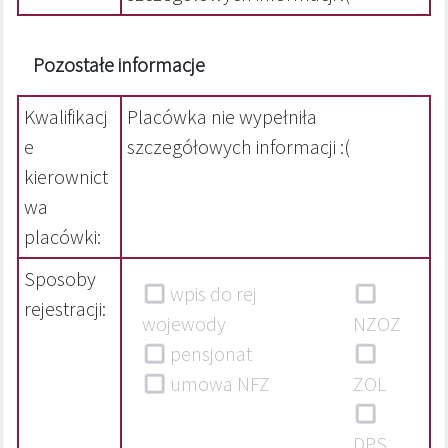
Pozostałe informacje
Kwalifikacj
Placówka nie wypełniła
e
szczegółowych informacji :(
kierownict
wa
placówki:
Sposoby
wpis do rej
rejestracji:
wojewody
NZOZ
pensjonat
umowa NFZ
ZOL
DPS