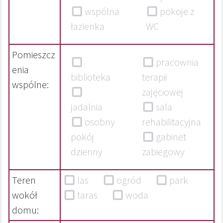
wspólna
pokoje z
łazienka
WC
Pomieszcz
pracownia
enia
biblioteka
terapii
wspólne:
zajęciowej
jadalnia
sala
osobny
rehabilitacyjna
pokój
gabinet
dzienny
zabiegowy
Teren
las
ogród
park
wokół
taras
woda
domu: