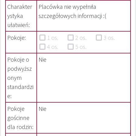
Charakter
Placówka nie wypełniła
ystyka
szczegółowych informacji :(
ułatwień:
Pokoje:
1 os.
2 os.
3 os.
4 os.
5 os.
Pokoje o
Nie
podwyższ
onym
standardzi
e:
Pokoje
Nie
gościnne
dla rodzin: