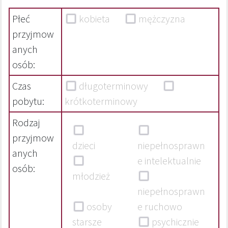
Płeć
kobieta
mężczyzna
przyjmow
anych
osób:
Czas
długoterminowy
pobytu:
krótkoterminowy
Rodzaj
przyjmow
dzieci
niepełnosprawn
anych
e intelektualnie
osób:
młodzież
niepełnosprawn
osoby
e ruchowo
starsze
psychicznie