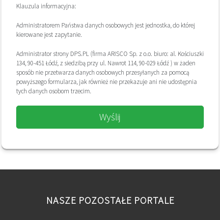
Klauzula informacyjna:
Administratorem Państwa danych osobowych jest jednostka, do której
kierowane jest zapytanie.
Administrator strony DPS.PL (firma ARISCO Sp. z o.o. biuro: al. Kościuszki
134, 90-451 Łódź, z siedzibą przy ul. Nawrot 114, 90-029 Łódź ) w żaden
sposób nie przetwarza danych osobowych przesyłanych za pomocą
powyższego formularza, jak również nie przekazuje ani nie udostępnia
tych danych osobom trzecim.
Wyślij
NASZE POZOSTAŁE PORTALE