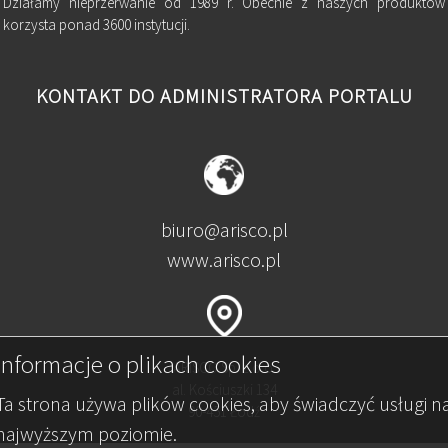
Działamy nieprzerwanie od 1989 r. Obecnie z naszych produktów
korzysta ponad 3600 instytucji.
KONTAKT DO ADMINISTRATORA PORTALU
biuro@arisco.pl
www.arisco.pl
Informacje o plikach cookies
ARISCO Sp. z o.o.
al. Kościuszki 134
Ta strona używa plików cookies, aby świadczyć usługi n
90-451 Łódź
najwyższym poziomie.