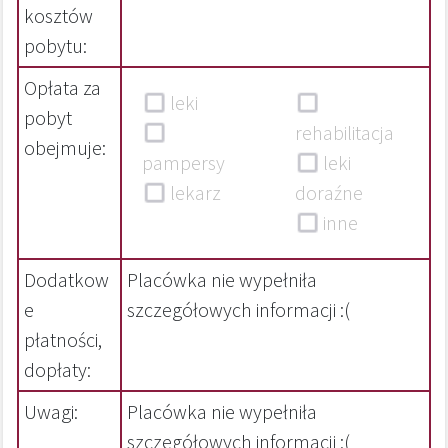
kosztów
pobytu:
Opłata za
leki
pobyt
rehabilitacja
obejmuje:
pampersy
leki
lekarz
doraźne
inne
Dodatkow
Placówka nie wypełniła
e
szczegółowych informacji :(
płatności,
dopłaty:
Uwagi:
Placówka nie wypełniła
szczegółowych informacji :(