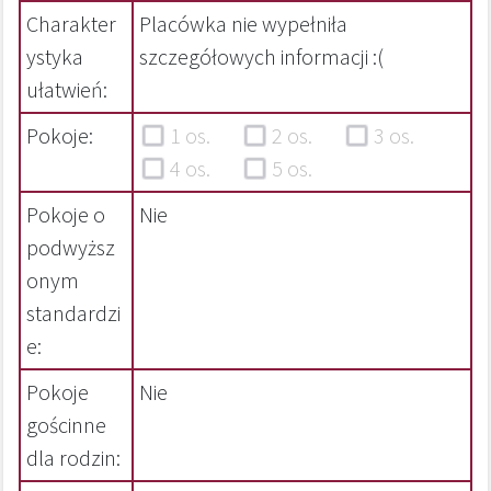
Charakter
Placówka nie wypełniła
ystyka
szczegółowych informacji :(
ułatwień:
Pokoje:
1 os.
2 os.
3 os.
4 os.
5 os.
Pokoje o
Nie
podwyższ
onym
standardzi
e:
Pokoje
Nie
gościnne
dla rodzin: