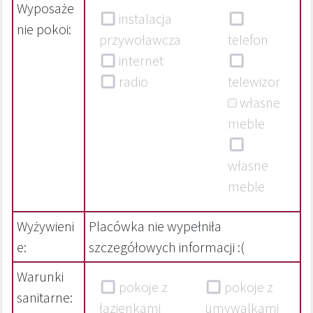
Wyposaże
instalacja
nie pokoi:
przywoławcza
telefon
internet
radio
telewizor
własne
meble
własne
meble
Wyżywieni
Placówka nie wypełniła
e:
szczegółowych informacji :(
Warunki
pokoje z
pokoje z
sanitarne:
łazienkami
umywalkami