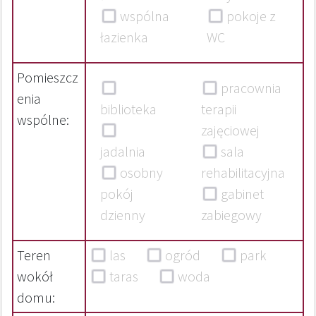
wspólna
pokoje z
łazienka
WC
Pomieszcz
pracownia
enia
biblioteka
terapii
wspólne:
zajęciowej
jadalnia
sala
osobny
rehabilitacyjna
pokój
gabinet
dzienny
zabiegowy
Teren
las
ogród
park
wokół
taras
woda
domu: