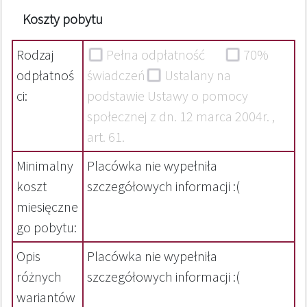
Koszty pobytu
Rodzaj
Pełna odpłatność
70%
odpłatnoś
świadczeń
Ustalany na
ci:
podstawie Ustawy o pomocy
społecznej z dn. 12 marca 2004r. ,
art. 61.
Minimalny
Placówka nie wypełniła
koszt
szczegółowych informacji :(
miesięczne
go pobytu:
Opis
Placówka nie wypełniła
różnych
szczegółowych informacji :(
wariantów