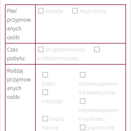
Płeć
kobieta
mężczyzna
przyjmow
anych
osób:
Czas
długoterminowy
pobytu:
krótkoterminowy
Rodzaj
przyjmow
dzieci
niepełnosprawn
anych
e intelektualnie
osób:
młodzież
niepełnosprawn
osoby
e ruchowo
starsze
psychicznie