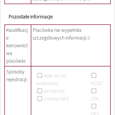
Pozostałe informacje
Kwalifikacj
Placówka nie wypełniła
e
szczegółowych informacji :(
kierownict
wa
placówki:
Sposoby
wpis do rej
rejestracji:
wojewody
NZOZ
pensjonat
umowa NFZ
ZOL
DPS