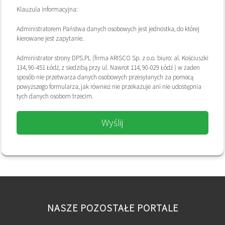
Klauzula informacyjna:
Administratorem Państwa danych osobowych jest jednostka, do której
kierowane jest zapytanie.
Administrator strony DPS.PL (firma ARISCO Sp. z o.o. biuro: al. Kościuszki
134, 90-451 Łódź, z siedzibą przy ul. Nawrot 114, 90-029 Łódź ) w żaden
sposób nie przetwarza danych osobowych przesyłanych za pomocą
powyższego formularza, jak również nie przekazuje ani nie udostępnia
tych danych osobom trzecim.
Wyślij
NASZE POZOSTAŁE PORTALE