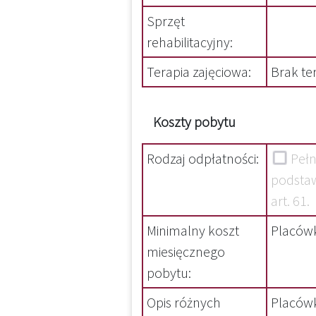
Sprzęt
rehabilitacyjny:
Terapia zajęciowa:
Brak te
Koszty pobytu
Rodzaj odpłatności:
Pełn
podstaw
art. 61.
Minimalny koszt
Placówk
miesięcznego
pobytu:
Opis różnych
Placówk