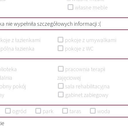
własne meble
a nie wypełniła szczegółowych informacji :(
koje z łazienkami
pokoje z umywalkami
pólna łazienka
pokoje z WC
lioteka
pracownia terapii
dalnia
zajęciowej
obny pokój
sala rehabilitacyjna
ny
gabinet zabiegowy
ogród
park
taras
woda
ie