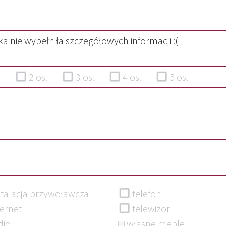
a nie wypełniła szczegółowych informacji :(
os.
2 os.
3 os.
4 os.
5 os.
stalacja przywoławcza
telefon
ternet
telewizor
dio
własne meble