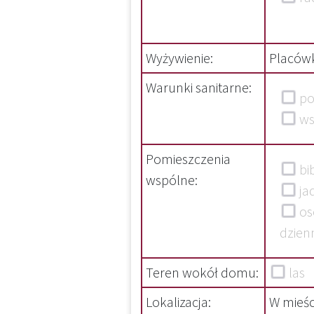
Wyżywienie:
Placówk
Warunki sanitarne:
po
ws
Pomieszczenia
bib
wspólne:
ja
os
dzien
Teren wokół domu:
las
Lokalizacja:
W mieśc