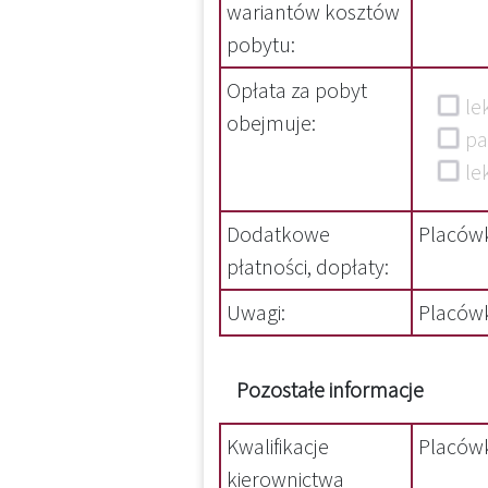
wariantów kosztów
pobytu:
Opłata za pobyt
l
obejmuje:
p
l
Dodatkowe
Placówk
płatności, dopłaty:
Uwagi:
Placówk
Pozostałe informacje
Kwalifikacje
Placówk
kierownictwa