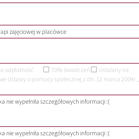
rapi zajęciowej w placówce
a odpłatność
70% świadczeń
Ustalany na
ie Ustawy o pomocy społecznej z dn. 12 marca 2004r. 
a nie wypełniła szczegółowych informacji :(
a nie wypełniła szczegółowych informacji :(