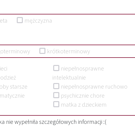
ieta
mężczyzna
goterminowy
krótkoterminowy
eci
niepełnosprawne
odzież
intelektualnie
oby starsze
niepełnosprawne ruchowo
matycznie
psychicznie chore
matka z dzieckiem
a nie wypełniła szczegółowych informacji :(