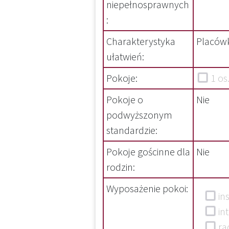
niepełnosprawnych
:
Charakterystyka
Placówk
ułatwień:
Pokoje:
1 
Pokoje o
Nie
podwyższonym
standardzie:
Pokoje gościnne dla
Nie
rodzin:
Wyposażenie pokoi:
in
in
ra