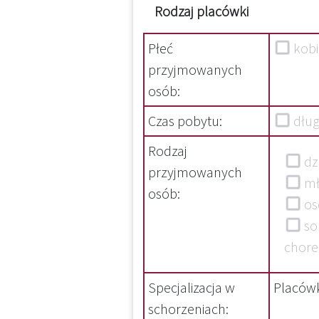
Rodzaj placówki
Płeć
kob
przyjmowanych
osób:
Czas pobytu:
dłu
Rodzaj
dzi
przyjmowanych
mł
osób:
os
so
chore
Specjalizacja w
Placówk
schorzeniach: