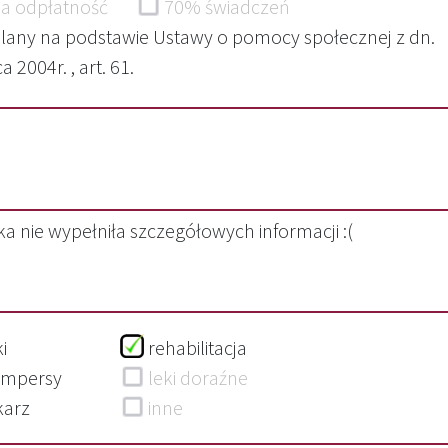
a odpłatność
70% świadczeń
lany na podstawie Ustawy o pomocy społecznej z dn.
 2004r. , art. 61.
a nie wypełniła szczegółowych informacji :(
eki
rehabilitacja
ampersy
leki doraźne
ekarz
inne