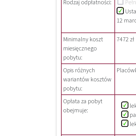
Rodzaj odpłatności:
Pełn
Usta
12 marca
Minimalny koszt
7472 zł
miesięcznego
pobytu:
Opis różnych
Placówk
wariantów kosztów
pobytu:
Opłata za pobyt
l
obejmuje:
p
l