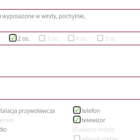
 wyposażone w windy, pochylnie,
os.
2 os.
3 os.
4 os.
5 os.
stalacja przywoławcza
telefon
ternet
telewizor
adio
własne meble
własne meble