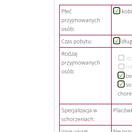
Płeć
kob
przyjmowanych
osób:
Czas pobytu:
dłu
Rodzaj
dzi
przyjmowanych
mł
osób:
os
so
cho
Specjalizacja w
Placówk
schorzeniach:
Inne uwagi
Nie prz