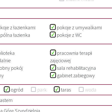
koje z łazienkami
pokoje z umywalkami
pólna łazienka
pokoje z WC
blioteka
pracownia terapii
dalnie
zajęciowej
obny pokój
sala rehabilitacyjna
enny
gabinet zabiegowy
s
ogród
park
taras
woda
iastem
a Górę Szyndzielnia.