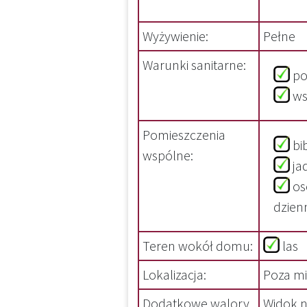
Wyżywienie:
Pełne
Warunki sanitarne:
po
ws
Pomieszczenia
bi
wspólne:
ja
os
dzi
Teren wokół domu:
la
Lokalizacja:
Poza m
Dodatkowe walory
Widok n