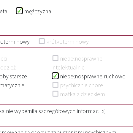
ieta
mężczyzna
goterminowy
krótkoterminowy
eci
niepełnosprawne
odzież
intelektualnie
oby starsze
niepełnosprawne ruchowo
matycznie
psychicznie chore
re
matka z dzieckiem
a nie wypełniła szczegółowych informacji :(
yjmowane są osoby z zaburzeniami psychicznymi.