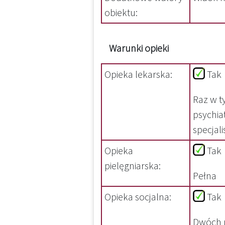
obiektu:
Warunki opieki
Opieka lekarska:
Tak
Raz w t
psychia
specjal
Opieka
Tak
pielęgniarska:
Pełna
Opieka socjalna:
Tak
Dwóch p