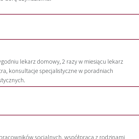
ygodniu lekarz domowy, 2 razy w miesiącu lekarz
tra, konsultacje specjalistyczne w poradniach
istycznych.
racowników socjalnych, współpraca z rodzinami