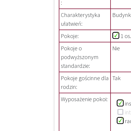
:
Charakterystyka
Budynki
ułatwień:
Pokoje:
1 
Pokoje o
Nie
podwyższonym
standardzie:
Pokoje gościnne dla
Tak
rodzin:
Wyposażenie pokoi:
in
in
r