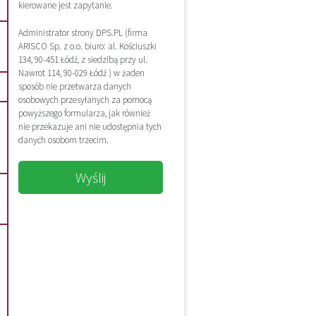
kierowane jest zapytanie.
Administrator strony DPS.PL (firma
ARISCO Sp. z o.o. biuro: al. Kościuszki
134, 90-451 Łódź, z siedzibą przy ul.
Nawrot 114, 90-029 Łódź ) w żaden
sposób nie przetwarza danych
osobowych przesyłanych za pomocą
powyższego formularza, jak również
nie przekazuje ani nie udostępnia tych
danych osobom trzecim.
Wyślij