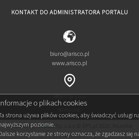
KONTAKT DO ADMINISTRATORA PORTALU
biuro@arisco.pl
www.arisco.pl
ARISCO Sp. z o.o.
Informacje o plikach cookies
al. Kościuszki 134
90-451 Łódź
Ta strona używa plików cookies, aby świadczyć usługi n
najwyższym poziomie.
A
RISCO
Powered by
Sp. z o.o.© DPS.pl 2026. Wszelkie
Dalsze korzystanie ze strony oznacza, że zgadzasz się n
prawa zastrzeżone